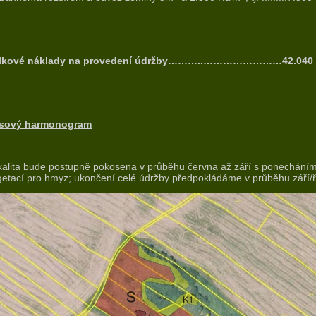
lkové náklady na provedení údržby………..……………………42.040
sový harmonogram
kalita bude postupně pokosena v průběhu června až září s ponecháním
etací pro hmyz; ukončení celé údržby předpokládáme v průběhu září/ř