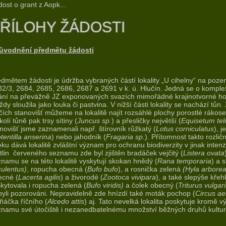
ost o grant z Aopk...
ŘÍLOHY ŽÁDOSTI
ůvodnění předmětu žádosti
dmětem žádosti je údržba vybraných částí lokality „U cihelny“ na poze
2/3, 2684, 2685, 2686, 2687 a 2691 v k. ú. Hlučín. Jedná se o komple
ání na převážně JZ exponovaných svazích mimořádné krajinotvorné hod
ždy sloužila jako louka či pastvina. V nižší části lokality se nachází tůn.
čích stanovišť můžeme na lokalitě najít rozsáhlé plochy porostlé ráko
kolí tůně pak trsy sítiny (
Juncus sp
.) a přesličky největší (
Equisetum
te
novišť jsme zaznamenali např. štírovník růžkatý (
Lotus corniculatus
), j
tentilla anserina
) nebo jahodník (
Fragaria sp
.). Přítomnost takto roz
ku dává lokalitě zvláštní význam pro ochranu biodiverzity v jinak inte
tlin červeného seznamu zde byl zjištěn bradáček vejčitý (
Listera ovata
namu se na této lokalitě vyskytují skokan hnědý (
Rana temporaria
) a 
ulentus)
, ropucha obecná (
Bufo bufo
), a rosnička zelená
(Hyla arborea
ecné (
Lacerta agilis
) a živorodé (
Zootoca vivipara
), a také slepýše křeh
kytovala i ropucha zelená (
Bufo viridis)
a čolek obecný (
Triturus vulgari
yli pozorováni. Nepravidelně zde hnízdí také moták pochop (
Circus ae
ňáčka říčního (
Alcedo attis
) aj. Tato nevelká lokalita poskytuje kromě
namu své útočiště i nezanedbatelnému množství běžných druhů kulturn