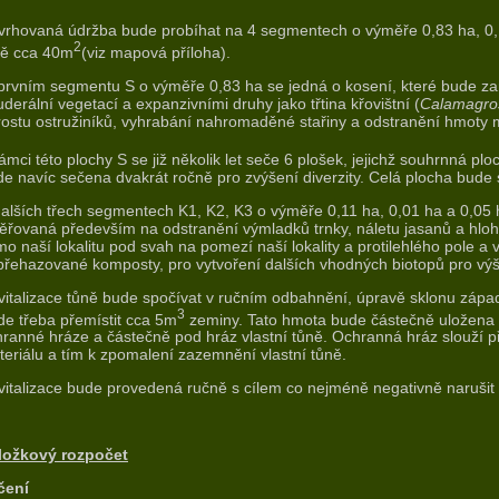
rhovaná údržba bude probíhat na 4 segmentech o výměře 0,83 ha, 0,11 
2
ně cca 40m
(viz mapová příloha).
prvním segmentu S o výměře 0,83 ha se jedná o kosení, které bude za
uderální vegetací a expanzivními druhy jako třtina křovištní (
Calamagros
ostu ostružiníků, vyhrabání nahromaděné stařiny a odstranění hmoty m
ámci této plochy S se již několik let seče 6 plošek, jejichž souhrnná pl
e navíc sečena dvakrát ročně pro zvýšení diverzity. Celá plocha bude
alších třech segmentech K1, K2, K3 o výměře 0,11 ha, 0,01 ha a 0,05
ěřovaná především na odstranění výmladků trnky, náletu jasanů a hlo
o naší lokalitu pod svah na pomezí naší lokality a protilehlého pole a v
přehazované komposty, pro vytvoření dalších vhodných biotopů pro vý
italizace tůně bude spočívat v ručním odbahnění, úpravě sklonu západ
3
e třeba přemístit cca 5m
zeminy. Tato hmota bude částečně uložena nad
ranné hráze a částečně pod hráz vlastní tůně. Ochranná hráz slouží p
eriálu a tím k zpomalení zazemnění vlastní tůně.
italizace bude provedená ručně s cílem co nejméně negativně narušit 
ložkový rozpočet
čení