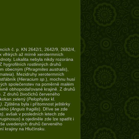
mcích č. p. KN 2642/1, 2642/9, 2682/4,
x vlhkých až mírně xerotermních
noty. Lokalita nebyla nikdy rozorána
 Z hygrofilních rostlinných druhů
sem obecným (
Phragmites australis
),
lmateia
). Mezidruhy xerotermních
estřábník (
Hieracium sp
.), mochnu husí
ličných společenstev na poměrně malém
nzivně obhopodařované krajině. Z druhů
). Z druhů živočichů červeného
skokan zelený (
Pelophylax
kl.
)
. Zjištěna byla i přítomnost ještěrky
kého (
Anguis fragilis
). Dříve se zde
s)
, avšak v posledních letech zde
ruginosus
) a ojediněle zde lze spatřit i
 výše uvedených druhů červeného
í krajiny na Hlučínsku.