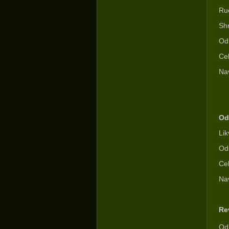
Ru
Sh
Od
Celk
Na
Od
Lik
Odn
Celk
Nav
Re
Od