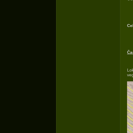
Ce
Ča
Lo
veg