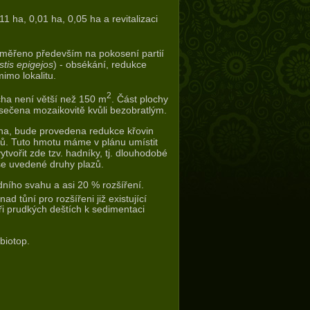
ha, 0,01 ha, 0,05 ha a revitalizaci
měřeno především na pokosení partií
tis epigejos
) - obsékání, redukce
imo lokalitu.
2
ocha není větší než 150 m
. Část plochy
 sečena mozaikovitě kvůli bezobratlým.
 ha, bude provedena redukce křovin
hů. Tuto hmotu máme v plánu umístit
ytvořit zde tzv. hadníky, tj. dlouhodobé
še uvedené druhy plazů.
ního svahu a asi 20 % rozšíření.
 tůní pro rozšířeni již existující
ři prudkých deštích k sedimentaci
biotop.