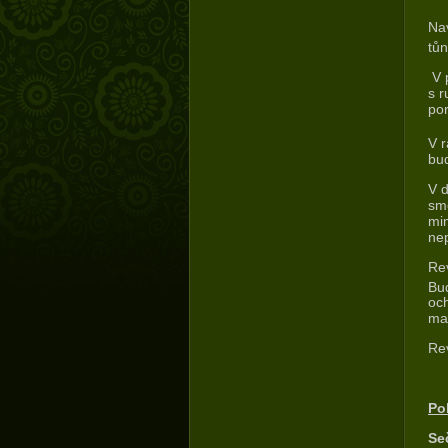
Nav
tů
V 
s r
por
V r
bud
V d
sm
mim
ne
Rev
Bud
och
mat
Rev
Po
Se