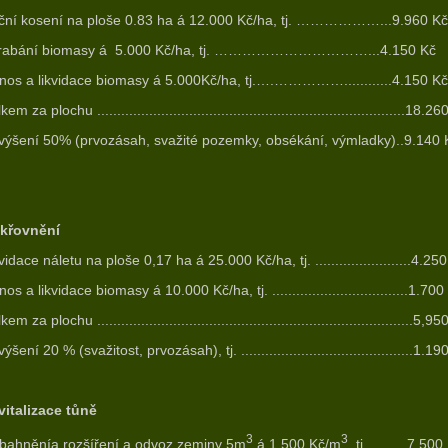
ční kosení na ploše 0.83 ha á 12.000 Kč/ha, tj. ………………...9.960 Kč
rabání biomasy á 5.000 Kč/ha, tj. ……………………………...4.150 Kč
nos a likvidace biomasy á 5.000Kč/ha, tj.….……………............4.150 Kč
em za plochu .............................................................................18.2
výšení 50% (prvozásah, svažité pozemky, obsékání, výmladky)..9.140 
křovnění
vidace náletu na ploše 0,17 ha á 25.000 Kč/ha, tj. ........................4.25
os a likvidace biomasy á 10.000 Kč/ha, tj. ..................................1.700
em za plochu ...............................................................................5,9
ýšení 20 % (svažitost, prvozásah), tj. ...........................................1.19
vitalizace tůně
3
3
bahněnía rozšíření a odvoz zeminy 5m
á 1.500 Kč/m
, tj. .........7.500