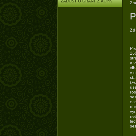
ŽÁDOST O GRANT Z AOPK
Zad
P
Zd
Pře
268
str
a v
vlh
v o
sta
(
Po
úse
ros
sez
esc
ob
vys
neb
led
sez